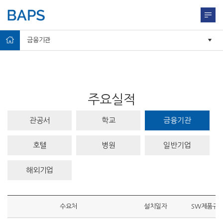
금융기관
주요실적
관공서
학교
금융기관
호텔
병원
일반기업
해외기업
수요처
설치일자
SW제품규