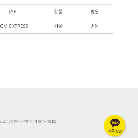
IAP
강릉
병원
SCM EXPRESS
서울
병원
로 272 한신아이티타워 901~904호