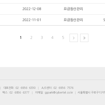
2022-12-08
요금등산관리
2022-11-01
요금등산관리
2
3
4
5
1
대표전화 :
02 · 6956 · 6330
A/S센터 :
02 · 6956 · 7576
팩스 : 02 · 6956 · 6377
이메일 :
gjpark@cybertel.co.kr
서울특별시 구로구 디지털