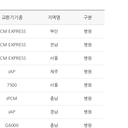
교환기기종
지역명
구분
SCM EXPRESS
부산
병원
SCM EXPRESS
전남
병원
SCM EXPRESS
서울
병원
IAP
제주
병원
7500
서울
병원
IPCM
충남
병원
IAP
경남
병원
G6000
충남
병원